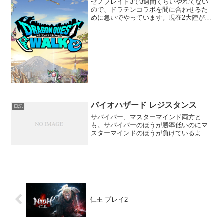
ゼノブレイド3で3週間くらいやれてない
ので、ドラテンコラボを間に合わせるた
めに急いでやっています。現在2大陸が終
わった所ですが、思ったより時間がかか
っているので結構やらないと間に合わな
いかもしれません。ガチャは1500円のガ
チャで武器が当た...
バイオハザード レジスタンス
日記
サバイバー、マスターマインド両方と
も。サバイバーのほうが勝率低いのにマ
スターマインドのほうが負けているよう
な錯覚に陥りますね。サバイバーはヴァ
レリーのスキルが使いやすくて敵をある
程度倒していくプレイスタイルに合って
て一番やりやすいかも。ジャ...
仁王 プレイ2