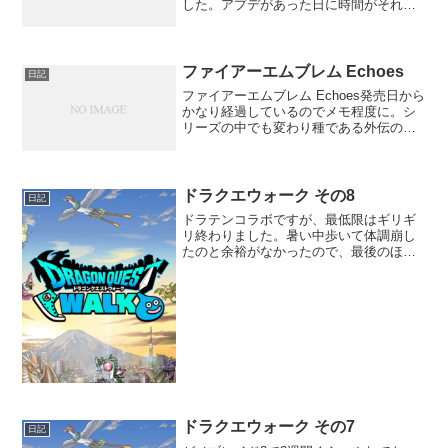
した。アプデがあった日に時間がそれほ
どとれなかったのにも関わらず、2回もア
プデが入ったのも影響しているかも。
13.24のときはKDAアーリが簡単で気に入
っていたのですが...
ファイアーエムブレム Echoes
日記
ファイアーエムブレム Echoes発売日から
かなり経過しているのでメモ程度に。シ
リーズの中でも変わり種である外伝のリ
メイク。外伝の部分はよかったのです
が、リメイクで追加された部分は正直い
らないと思う所も。難易度に関してはル
ナティックがないの...
ドラクエウォーク その8
日記
ドラテンコラボですが、最低限はギリギ
リ終わりました。暑い中歩いて体調崩し
たのと余裕がなかったので、最後のほう
は公共交通機関を利用しました。ウォー
クなのに乗り物を使ったほうが楽な仕様
はどうなんですかね。今日からの前夜祭
イベントも忙しそうです。...
ドラクエウォーク その7
日記