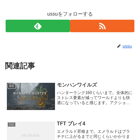
ussuをフォローする
ussu
関連記事
モンハンワイルズ
感想
ハンターランク160くらいまで。全体的に
ストレス要素が減ってワールドよりも快
適になっていると感じます。アクション
要素では、ワールドの壁ドンよりも傷口
破壊のほうが手軽で爽快感があります。
各種武器では使っていない武器種もあり
ますが、ジャストガー...
TFT プレイ4
日記
エメラルド昇格まで。エメラルドはプラ
チナに上がるまでと同じくらいかかりま