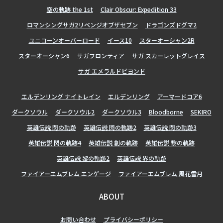
空の軌跡 the 1st
Clair Obscur: Expedition 33
ロマンシングサガ2リベンジオブザセブン
ドラゴンズドグマ2
ユニコーンオーバーロード
イース10
スターオーシャン2R
スターオーシャン6
サガフロンティア
サガ スカーレットグレイス
サガ エメラルドビヨンド
エルデンリング ナイトレイン
エルデンリング
アーマードコア6
ダークソウル
ダークソウル2
ダークソウル3
Bloodborne
SEKIRO
英雄伝説 閃の軌跡
英雄伝説 閃の軌跡2
英雄伝説 閃の軌跡3
英雄伝説 閃の軌跡4
英雄伝説 創の軌跡
英雄伝説 黎の軌跡
英雄伝説 黎の軌跡2
英雄伝説 界の軌跡
ファイアーエムブレム エンゲージ
ファイアーエムブレム 風花雪月
ABOUT
お問い合わせ
プライバシーポリシー