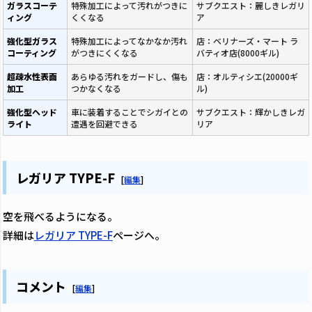
ガラスコーテ
特殊加工によって汚れがつきに
サブクエスト：麗しきレガリ
ィング
くくなる
ア
強化型ガラス
特殊加工によってなかなか汚れ
店：ベリナーズ・マート ラ
コーティング
がつきにくくなる
バティオ店(8000ギル)
超疎水性表面
あらゆる汚れをガードし、傷も
店：オルティシエ(20000ギ
加工
つかなくなる
ル)
強化型ヘッド
車に装着することでシガイとの
サブクエスト：輝かしきレガ
ライト
遭遇を回避できる
リア
レガリア TYPE-F
[
編集
]
空を飛べるようになる。
詳細は
レガリア TYPE-F
ページへ。
コメント
[
編集
]