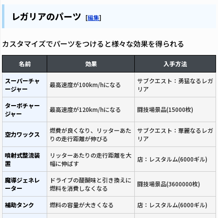
レガリアのパーツ
[
編集
]
カスタマイズでパーツをつけると様々な効果を得られる
名前
効果
入手方法
スーパーチャ
サブクエスト：勇猛なるレガ
最高速度が100km/hになる
ージャー
リア
ターボチャー
最高速度が120km/hになる
闘技場景品(15000枚)
ジャー
燃費が良くなり、リッターあた
サブクエスト：華麗なるレガ
空力ワックス
りの走行距離が伸びる
リア
噴射式整流装
リッターあたりの走行距離を大
店：レスタルム(6000ギル)
置
幅に伸ばす
魔導ジェネレ
ドライブの醍醐味と引き換えに
闘技場景品(3600000枚)
ーター
燃料を消費しなくなる
補助タンク
燃料の容量が大きくなる
店：レスタルム(6000ギル)