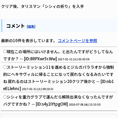
クリア後、タリスマン「シシィの祈り」を入手
コメント
[
編集
]
最新の10件を表示しています。
コメントページを参照
現在この場所にはいけません。と出たんですがどうしてなん
ですか？ -- [ID:8RPXwr5r.Ww]
2017-01-31 (火) 03:43:59
ストーリーミッション11を進めるとジルガパララオから強制
的にヘキサヴィルに帰ることになって戻れなくなるみたいです
ね 戻れるのはストーリーミッション20クリア後かと -- [ID:nb1
eELlehnc]
2017-01-31 (火) 09:10:31
シシィを重力グラブで運んだら解除出来なくなったんですが
バグですかね？ -- [ID:s4y2iYtpgOM]
2020-07-08 (水) 15:33:50