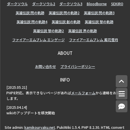
ダークソウル
ダークソウル2
ダークソウル3
Bloodborne
SEKIRO
英雄伝説 閃の軌跡
英雄伝説 閃の軌跡2
英雄伝説 閃の軌跡3
英雄伝説 閃の軌跡4
英雄伝説 創の軌跡
英雄伝説 黎の軌跡
英雄伝説 黎の軌跡2
英雄伝説 界の軌跡
ファイアーエムブレム エンゲージ
ファイアーエムブレム 風花雪月
ABOUT
お問い合わせ
プライバシーポリシー
INFO
[2025.05.21]
PHP8対応。表示できないページがあれば
メールフォーム
から連絡をお願い
します。
[2025.04.14]
wikiのアップデートを順次開始
Site admin:
kamikouryaku.net
. PukiWiki 1.5.4. PHP 8.2.30. HTML convert