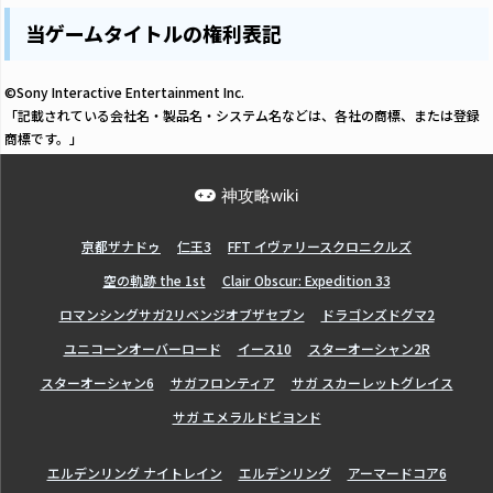
当ゲームタイトルの権利表記
©Sony Interactive Entertainment Inc.
「記載されている会社名・製品名・システム名などは、各社の商標、または登録
商標です。」
神攻略wiki
亰都ザナドゥ
仁王3
FFT イヴァリースクロニクルズ
空の軌跡 the 1st
Clair Obscur: Expedition 33
ロマンシングサガ2リベンジオブザセブン
ドラゴンズドグマ2
ユニコーンオーバーロード
イース10
スターオーシャン2R
スターオーシャン6
サガフロンティア
サガ スカーレットグレイス
サガ エメラルドビヨンド
エルデンリング ナイトレイン
エルデンリング
アーマードコア6