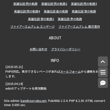
英雄伝説 閃の軌跡
英雄伝説 閃の軌跡2
英雄伝説 閃の軌跡3
英雄伝説 閃の軌跡4
英雄伝説 創の軌跡
英雄伝説 黎の軌跡
英雄伝説 黎の軌跡2
英雄伝説 界の軌跡
ファイアーエムブレム エンゲージ
ファイアーエムブレム 風花雪月
ABOUT
お問い合わせ
プライバシーポリシー
INFO
[2025.05.21]
PHP8対応。表示できないページがあれば
メールフォーム
から連絡をお願い
します。
[2025.04.14]
wikiのアップデートを順次開始
Site admin:
kamikouryaku.net
. PukiWiki 1.5.4. PHP 8.2.30. HTML convert
time: 0.085 sec.