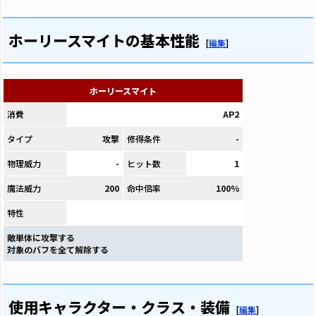
ホーリースマイトの基本性能
[
編集
]
ホーリースマイト
消費
AP2
タイプ
攻撃
修得条件
-
物理威力
-
ヒット数
1
魔法威力
200
命中倍率
100%
特性
敵単体に攻撃する
対象のバフを全て解除する
使用キャラクター・クラス・装備
[
編集
]