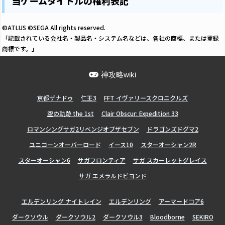
当ゲームタイトルの権利表記
©ATLUS ©SEGA All rights reserved.
「記載されている会社名・製品名・システム名などは、各社の商標、または登録
商標です。」
神攻略wiki
亰都ザナドゥ
仁王3
FFT イヴァリースクロニクルズ
空の軌跡 the 1st
Clair Obscur: Expedition 33
ロマンシングサガ2リベンジオブザセブン
ドラゴンズドグマ2
ユニコーンオーバーロード
イース10
スターオーシャン2R
スターオーシャン6
サガフロンティア
サガ スカーレットグレイス
サガ エメラルドビヨンド
エルデンリング ナイトレイン
エルデンリング
アーマードコア6
ダークソウル
ダークソウル2
ダークソウル3
Bloodborne
SEKIRO