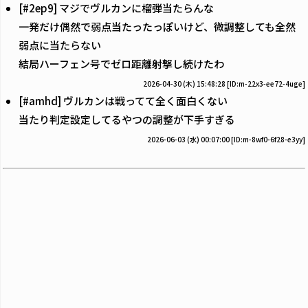
[#2ep9] マジでヴルカンに榴弾当たらんな
一発だけ偶然で弱点当たったっぽいけど、微調整しても全然
弱点に当たらない
結局ハーフェン号でゼロ距離射撃し続けたわ
2026-04-30 (木) 15:48:28
[ID:m-22x3-ee72-4uge]
[#amhd] ヴルカンは戦ってて全く面白くない
当たり判定設定してるやつの調整が下手すぎる
2026-06-03 (水) 00:07:00
[ID:m-8wf0-6f28-e3yy]