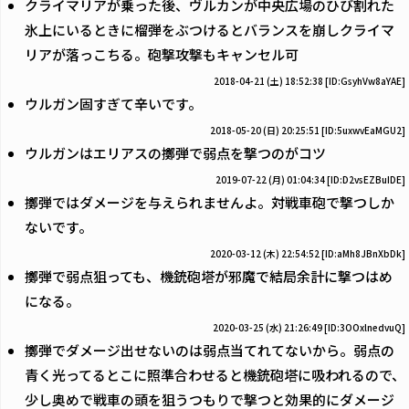
クライマリアが乗った後、ヴルカンが中央広場のひび割れた
氷上にいるときに榴弾をぶつけるとバランスを崩しクライマ
リアが落っこちる。砲撃攻撃もキャンセル可
2018-04-21 (土) 18:52:38
[ID:GsyhVw8aYAE]
ウルガン固すぎて辛いです。
2018-05-20 (日) 20:25:51
[ID:5uxwvEaMGU2]
ウルガンはエリアスの擲弾で弱点を撃つのがコツ
2019-07-22 (月) 01:04:34
[ID:D2vsEZBuIDE]
擲弾ではダメージを与えられませんよ。対戦車砲で撃つしか
ないです。
2020-03-12 (木) 22:54:52
[ID:aMh8JBnXbDk]
擲弾で弱点狙っても、機銃砲塔が邪魔で結局余計に撃つはめ
になる。
2020-03-25 (水) 21:26:49
[ID:3OOxlnedvuQ]
擲弾でダメージ出せないのは弱点当てれてないから。弱点の
青く光ってるとこに照準合わせると機銃砲塔に吸われるので、
少し奥めで戦車の頭を狙うつもりで撃つと効果的にダメージ