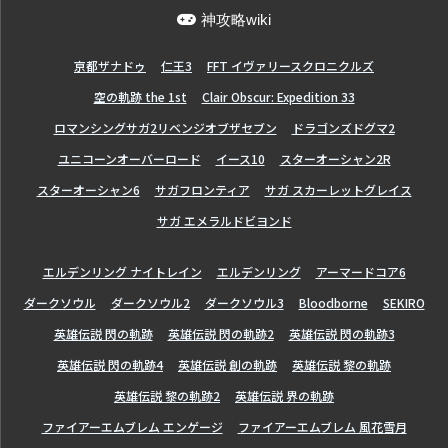
神攻略wiki
亰都ザナドゥ
仁王3
FFT イヴァリースクロニクルズ
空の軌跡 the 1st
Clair Obscur: Expedition 33
ロマンシングサガ2リベンジオブザセブン
ドラゴンズドグマ2
ユニコーンオーバーロード
イース10
スターオーシャン2R
スターオーシャン6
サガフロンティア
サガ スカーレットグレイス
サガ エメラルドビヨンド
エルデンリング ナイトレイン
エルデンリング
アーマードコア6
ダークソウル
ダークソウル2
ダークソウル3
Bloodborne
SEKIRO
英雄伝説 閃の軌跡
英雄伝説 閃の軌跡2
英雄伝説 閃の軌跡3
英雄伝説 閃の軌跡4
英雄伝説 創の軌跡
英雄伝説 黎の軌跡
英雄伝説 黎の軌跡2
英雄伝説 界の軌跡
ファイアーエムブレム エンゲージ
ファイアーエムブレム 風花雪月