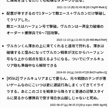
に爆風を当てるだけでも結構なダメージが出る。
2021-12-13 (月) 02:43:08
[ID:CHgRF4fwlk2]
配置が辛すぎるので1ターンで敵エース＋ヴルカンだけ撃破し
てクリアした。
敵エースはハーフェン号で撃破。ヴルカンは一斉全力破壊の
オーダー＋擲弾兵で6～7回攻撃。
2023-12-23 (土) 21:03:31
[ID:9654Np67hbY]
ヴルカンくん薄氷の上に来てくれると速攻で狩れる、薄氷は
破壊すると窪みになってヴルカン戦車が沈むからハーフェン
号なら上から弱点を狙えるようになる。ついでにヴァルキュ
リア砲も準備中なら解除できる
2024-03-16 (土) 16:03:47
[ID:BAZFrqtRecQ]
[#5ln2] ヴァルキュリアまじで要らん、元々戦闘のテンポが悪
いゲームなのにこいつは更に遅延行為しまくってきてイライ
ラする。あとこのゴミを戦車から降ろすと普通の迎撃スタイ
ルに戻るから擲弾兵で倒す場合氷山越しじゃないと死ぬ。
2025-06-07 (土) 08:35:33
[ID:p-eqec-6905-6gd0]