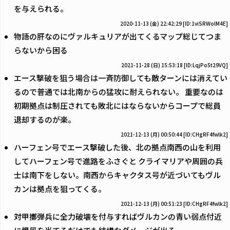
を与えられる。
2020-11-13 (金) 22:42:29
[ID:1viSRWolM4E]
物語の肝なのにヴァルキュリアが出てくるマップ総じてつま
らないから困る
2021-11-28 (日) 15:53:18
[ID:LqjPo5t29VQ]
エース撃破を狙う場合は一斉防御しても敵ターンには消えてい
るので普通では北南からの猛攻に耐えられない。 重要なのは
初期拠点は制圧されても敗北にはならないからコープで総員
退却するのが楽。
2021-12-13 (月) 00:50:44
[ID:CHgRF4fwlk2]
ハーフェン号でエース撃破した後、北の拠点南西の山を利用
してハーフェン号で進路をふさぐと クライマリアや周囲の兵
士は南下をしない。南西からキャクタス号が近づいてもヴル
カンは拠点を狙ってくる。
2021-12-13 (月) 00:51:23
[ID:CHgRF4fwlk2]
対甲擲弾兵に全力破壊を付与すればヴルカンの青い弱点付近