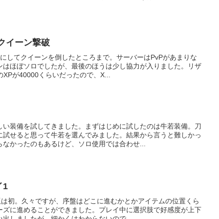
イ2 クイーン撃破
にしてクイーンを倒したところまで。サーバーはPvPがあまりな
ンはほぼソロでしたが、最後のほうは少し協力が入りました。リザ
Pが40000くらいだったので、X...
しい装備を試してきました。まずはじめに試したのは牛若装備。刀
に試せると思って牛若を選んでみました。結果から言うと難しかっ
なかったのもあるけど、ソロ使用では合わせ...
イ1
植版は初。久々ですが、序盤はどこに進むかとかアイテムの位置くら
ーズに進めることができました。プレイ中に選択肢で好感度が上下
出しましたが、細かくはわからないので...