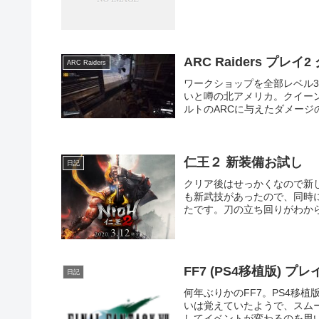
ARC Raiders プレ
ARC Raiders
ワークショップを全部レベル3
いと噂の北アメリカ。クイー
ルトのARCに与えたダメージのX
仁王２ 新装備お試し
日記
クリア後はせっかくなので新
も新武技があったので、同時
たです。刀の立ち回りがわから
FF7 (PS4移植版) プレ
日記
何年ぶりかのFF7。PS4移
いは覚えていたようで、スム
してイベントが変わるのを思い