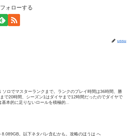
uをフォローする
ussu
1 ソロでマスターランクまで。ランクのプレイ時間は36時間、勝
ヤまで20時間、シーズン1はダイヤまで12時間だったのでダイヤで
基本的に足りないロールを積極的...
ト8.089GB。以下ネタバレ含むかも。攻略のほうは へ