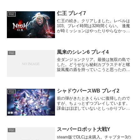
と思ったら結構時間かかりそうなのでコ
スパは良さそう。面白いのは面白いので
すが、30分終わった後...
仁王 プレイ7
日記
仁王の続き。クリアしました。レベルは
103。プレイ時間は32時間くらい。 逢魔
が時ミッションはやったりやらなかった
りですが、メイン終了時までのサブミッ
ションは全部やりました。 クリア後にも
いくつかミッションが出てたのでやりた
いところですが、...
風来のシレン6 プレイ4
日記
全ダンジョンクリア。最後は無双の島で
した。どうせなら秘剣カブラステギと螺
旋風魔の盾を持っていこうと思ったので
すが、修正値を上げるのに手間取りまし
た。というのも、鍛冶屋の利用が面倒だ
ったのとギタンがあまりなかったので、
真髄で楽しみながら修正値...
シャドウバースWB プレイ2
日記
前の弾がきたときくらいに復帰したので
すが、ちょっとずつプレイしています。
課金はほぼしていないとしっかりプレイ
しているわけではないので、エーテルが
足りず、今回組めそうな環境デッキがミ
ルティオナイトメアくらいでした。初ナ
イトメアでアグロもあまり...
スーパーロボット大戦Y
日記
steam版でDLCは未購入。チャプター3の