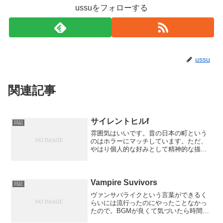
ussuをフォローする
ussu
関連記事
サイレントヒルf
日記
雰囲気はいいです。昔の日本の町という
のはホラーにマッチしています。ただ、
やはり個人的な好みとして精神的な描写
がメインのホラーよりは、バイオハザー
ドとか比較的現実よりなホラーのほうが
好みなことを再確認しました。サイレン
トヒル2もそうでしたが、...
Vampire Suvivors
日記
ヴァンサバライクという言葉ができるく
らいには流行ったのにやったことなかっ
たので。BGMが良くて気づいたら時間が
溶けている感じです。安くてやり込もう