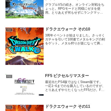
ひ次回作も出して欲し...
グラブルVSの続き。オンライン対戦をち
ょっと。RPGモードと同様にゼタを使
用。とりあえず何もせずにランクマッチ
に飛び込んでみたらF5からB3へ。負けた
割にはランク上がりすぎな気が。そこか
ら負け続けてB5へ落ちたら、少しだけ慣
れてきてB3に戻...
ドラクエウォーク その10
日記
3周年イベントが始まりました。さっそく
ガチャを引いて100連でメタルキングの剣
をゲット。メタル狩りが楽になって満足
しています。200連前に手に入ったので、
3周年イベントで手に入るジェムも含めれ
ばまだ天井できそうです。カジノはスロ
ットと麻雀を...
FF5 ピクセルリマスター
日記
最近出たPS4版ではなくSteam版です。
一応1~6までのを購入しているのですが、
とりあえずやりたくなったFF5だけ。FF5
は初めてプレイしたFFなので少し思い入
れがあります。プレイしていて快適さは
ありますが、事前に評価などで聞いてい
た攻撃...
ドラクエウォーク その11
日記