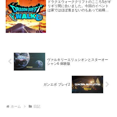
ドラクエウォーククリフトのこころSがギ
リギリ間に合いました。今回のイベント
は家ではほぼ進まないのもあって結構大
変でした。クリフトの杖を天井で取った
のと特級職になれたのもあってメガモン
は以前よりも楽に戦えてます。究極進化
エビルプリーストも同じ...
ヴァルキリーエリュシオンとスターオー
シャン6 体験版
ガンエボ プレイ2
ホーム
日記