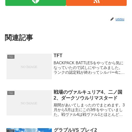
ussu
関連記事
TFT
日記
BACKPACK BATTLESをやってから気に
なっていたので試しにやってみました。
ランクの認定戦が終わってシルバー4にな
ったところまで。最初は何をしたらいい
のかわからなすぎたので、metatftを見て
適当に強そうな構成を真似するところか
ら...
戦場のヴァルキュリア4、二ノ国
日記
2、ダークソウルリマスタード
期間があいてしまったのでまとめます。3
月から5月は主にこの3作をやっていまし
た。戦ヴァル4は戦ヴァル1とほとんど同
じなのでかなり好みといえる作品でし
た。変わらなさすぎて驚きましたが、下
手に変えるよりは…という感じです。ぜ
グラブルVS プレイ2
日記