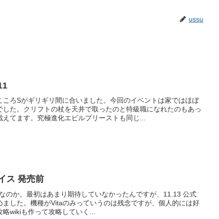
ussu
1
こころSがギリギリ間に合いました。今回のイベントは家ではほぼ
でした。クリフトの杖を天井で取ったのと特級職になれたのもあっ
えてます。究極進化エビルプリーストも同じ...
イス 発売前
なのか。最初はあまり期待していなかったんですが、11.13 公式
ました。機種がVitaのみっていうのは残念ですが、個人的には好
wikiも作って攻略していく...