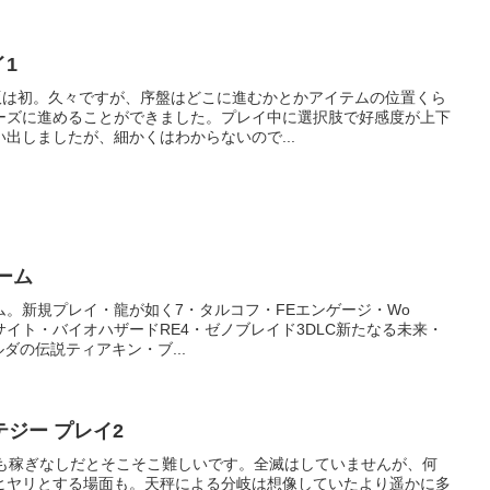
イ1
植版は初。久々ですが、序盤はどこに進むかとかアイテムの位置くら
ーズに進めることができました。プレイ中に選択肢で好感度が上下
出しましたが、細かくはわからないので...
ーム
。新規プレイ・龍が如く7・タルコフ・FEエンゲージ・Wo
ラノマサイト・バイオハザードRE4・ゼノブレイド3DLC新たなる未来・
ダの伝説ティアキン・ブ...
ジー プレイ2
でも稼ぎなしだとそこそこ難しいです。全滅はしていませんが、何
ヒヤリとする場面も。天秤による分岐は想像していたより遥かに多