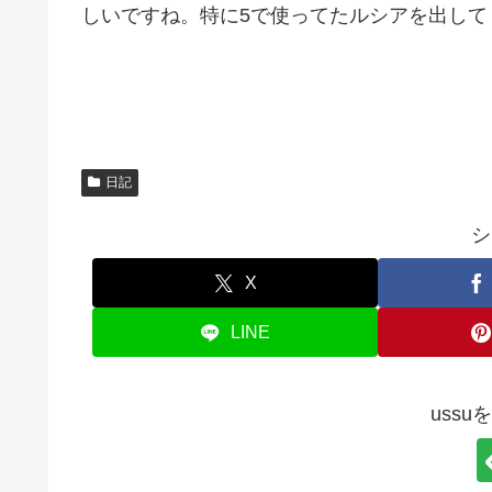
しいですね。特に5で使ってたルシアを出して
日記
シ
X
LINE
uss