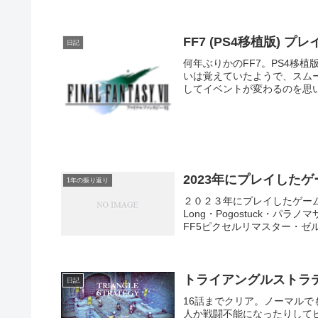
FF7 (PS4移植版) プレ
日記
何年ぶりかのFF7。PS4移
いは覚えていたようで、スム
してイベントが変わるのを思い
2023年にプレイしたゲ
1年の振り返り
２０２３年にプレイしたゲーム
Long・Pogostuck・パ
FF5ピクセルリマスター・ゼル
トライアングルストラテ
日記
16話までクリア。ノーマル
人か戦闘不能になったりして