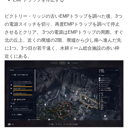
ビクトリー・リッジの古いEMPトラップを調べた後、3つ
の電源スイッチを切り、再度EMPトラップを調べて停止
させるとクリア。 3つの電源はEMPトラップの周囲。すぐ
北の丘上、近くの廃墟の2階、廃墟から少し南へ進んだ先
に1つ。3つ目が若干遠く、水耕ドーム総合施設の赤い枠
近くにある。