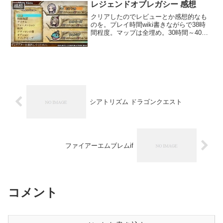
はエンカウントオフはあるみたいだけ
レジェンドオブレガシー 感想
感想
ど、サガフロみたいに...
クリアしたのでレビューとか感想的なも
のを。プレイ時間wiki書きながらで38時
間程度。マップは全埋め。30時間～40時
間あればクリアできるのではないだろう
か。システムバトルでは技の覚醒(閃き)
やらフィールドの属性やらのシステムが
ある。他は...
シアトリズム ドラゴンクエスト
ファイアーエムブレムif
コメント