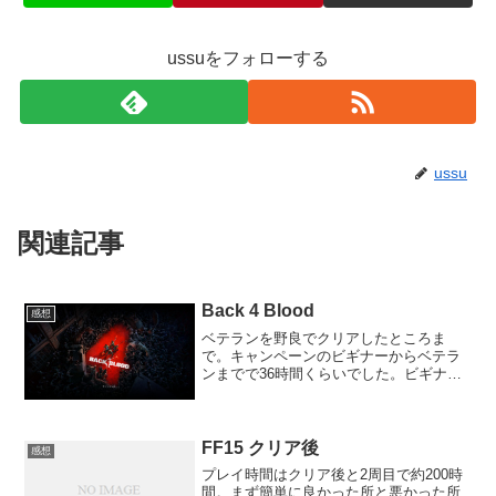
ussuをフォローする
ussu
関連記事
Back 4 Blood
感想
ベテランを野良でクリアしたところま
で。キャンペーンのビギナーからベテラ
ンまでで36時間くらいでした。ビギナー
ではよくわからなかったのでウォーカー
やホフマンを使用していました。ベテラ
ンではマムをメインにしてサブでドク、
ホリー、カーリーあたりを...
FF15 クリア後
感想
プレイ時間はクリア後と2周目で約200時
間。まず簡単に良かった所と悪かった所