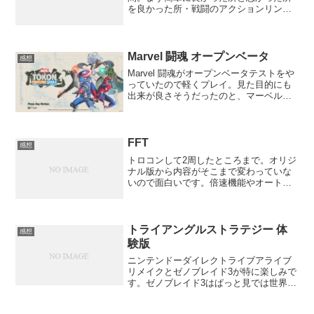
を良かった所・戦闘のアクションリンク
アタックやマップシフトなど使いこなす
と爽快感もありアクションは楽しかった
です。部位破壊なども狙ってできるし、
MP回復も楽なのでア...
Marvel 闘魂 オープンベータ
感想
Marvel 闘魂がオープンベータテストをや
っていたので軽くプレイ。見た目的にも
出来が良さそうだったのと、マーベルラ
イバルズとか映画とかでキャラは気にな
っていたのでやってみたかった感じで
す。ドラゴンボールファイターズをプレ
イしたことがなく、...
FFT
感想
トロコンして2周したところまで。オリジ
ナル版から内容がそこまで変わっていな
いので面白いです。倍速機能やオートセ
ーブなどがあるだけでも遊びやすく、パ
ーティの上限が増えたのも良かったで
す。ただ、倍速機能は押しっぱなしじゃ
ないといけないのが辛く、...
トライアングルストラテジー 体
感想
験版
ニンテンドーダイレクトライブアライブ
リメイクとゼノブレイド3が特に楽しみで
す。ゼノブレイド3はぱっと見では世界観
が1と2を合わせた感じになってるのが気
になります。クロノクロスのリマスター