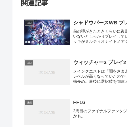
関連記事
シャドウバースWB プ
日記
前の弾がきたときくらいに復
いないとしっかりプレイして
ッキがミルティオナイトメアく
ウィッチャー3 プレイ2
日記
メインクエストは「闇をさま
レベルが高くなっていたので
構長め。最後に選択肢を間違え
FF16
感想
2周目のファイナルファンタ
かも。