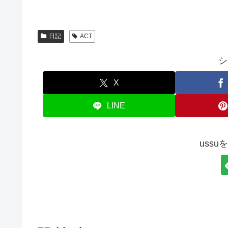
日記
ACT
シ
X
LINE
uss