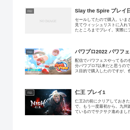
Slay the Spire プレ
日記
セールしてたので購入。いま
見てウィッシュリストに入れ
たところまでプレイ。実際にプ
パワプロ2022 パワフ
日記
配信でパワフェスやってるの
分パワプロ7以来だと思うの
ス目的で購入したのですが、色
仁王 プレイ1
日記
仁王2の前にクリアしておき
で、もう一度最初から。九州
ているのでサクサク進めまし