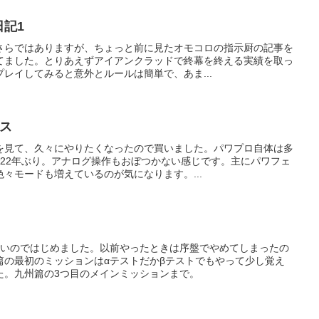
イ日記1
さらではありますが、ちょっと前に見たオモコロの指示厨の記事を
てました。とりあえずアイアンクラッドで終幕を終える実績を取っ
レイしてみると意外とルールは簡単で、あま...
ェス
を見て、久々にやりたくなったので買いました。パワプロ自体は多
で22年ぶり。アナログ操作もおぼつかない感じです。主にパワフェ
々モードも増えているのが気になります。...
たいのではじめました。以前やったときは序盤でやめてしまったの
篇の最初のミッションはαテストだかβテストでもやって少し覚え
た。九州篇の3つ目のメインミッションまで。