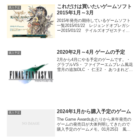
Goneとthe Sinking CityはLEFT...
これだけは買いたいゲームソフト
購入予定
2015年1月～3月
2015年発売の期待しているゲームソフト
一覧2015/01/22 レジェンドオブレガシ
ー2015/01/22 テイルズオブゼスティリ
ア2015/02/05 ダークソウル2 SCHOLAR
OF THE FIRST SIN2015/02/26...
2020年2月～4月 ゲームの予定
購入予定
2月から4月にやる予定のゲームです。・
グラブルVS・ ファイアーエムブレム風花
雪月の追加DLC ・ 仁王2 ・ あつまれどう
ぶつの森・ バイオハザードRE3・ FF7リ
メイク・ 聖剣伝説3 リメイクこれ以外に
はPS4に移植されたFF7を買...
2024年1月から購入予定のゲーム
購入予定
The Game Awardsあたりから来年発売の
ゲームの発売日が大体判明してきたので
購入予定のゲームメモ。01月25日 風来
のシレン602月16日 スカルアンドボーン
ズ02月29日 FF7リバース03月08日 ユ