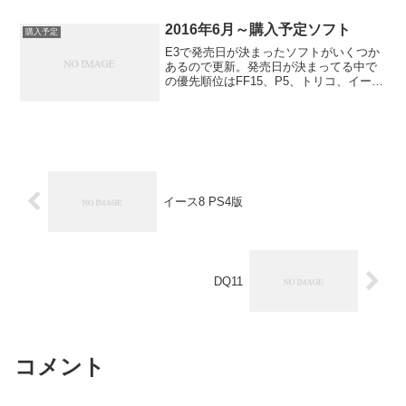
ニコーンオーバーロード03...
2016年6月～購入予定ソフト
購入予定
E3で発売日が決まったソフトがいくつか
あるので更新。発売日が決まってる中で
の優先順位はFF15、P5、トリコ、イース
8、うたわれ、仁王、TOB、討鬼伝2。バ
イオ7はまだ体験版やってないですが結構
楽しみです。DEATH STANDINGとかD...
イース8 PS4版
DQ11
コメント