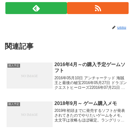
ussu
関連記事
2016年4月～の購入予定ゲームソ
購入予定
フト
2016年05月10日 アンチャーテッド 海賊
王と最後の秘宝2016年05月27日 ドラゴン
クエストヒーローズ22016年07月21日 イ
ースVIII -Lacrimosa of DANA-（ラクリモ
サ・オブ・ダーナ）4月と6月に特に欲し
い...
2018年9月～ ゲーム購入メモ
購入予定
2019年初頭までに発売するソフトが発表
されてきたのでやりたいゲームをメモ。
太文字は攻略もほぼ確定。ラングリッサ
ーは正直かなりやりたいけど、時期的に
他のソフトが被りすぎてて迷う。Dayz