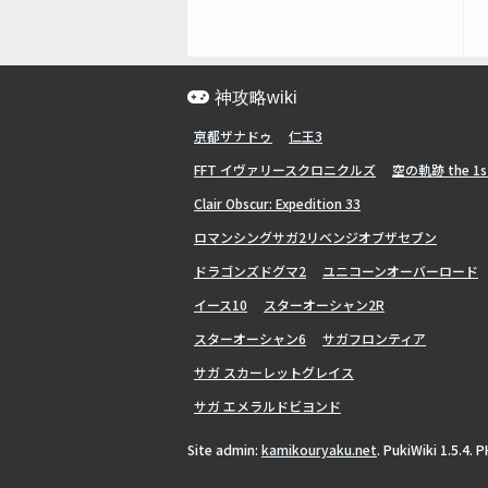
神攻略wiki
亰都ザナドゥ
仁王3
FFT イヴァリースクロニクルズ
空の軌跡 the 1s
Clair Obscur: Expedition 33
ロマンシングサガ2リベンジオブザセブン
ドラゴンズドグマ2
ユニコーンオーバーロード
イース10
スターオーシャン2R
スターオーシャン6
サガフロンティア
サガ スカーレットグレイス
サガ エメラルドビヨンド
Site admin:
kamikouryaku.net
. PukiWiki 1.5.4. 