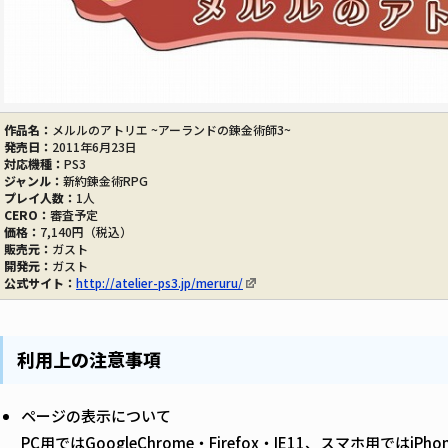
作品名：
メルルのアトリエ ~アーランドの錬金術師3~
発売日：
2011年6月23日
対応機種：
PS3
ジャンル：
新約錬金術RPG
プレイ人数：
1人
CERO：
審査予定
価格：
7,140円（税込）
販売元：
ガスト
開発元：
ガスト
公式サイト：
http://atelier-ps3.jp/meruru/
利用上の注意事項
ページの表示について
PC用ではGoogleChrome・Firefox・IE11、スマホ用では