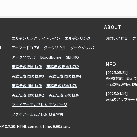
ABOUT
エルデンリング ナイトレイン
エルデンリング
お問い合わせ
プ
t
アーマードコア6
ダークソウル
ダークソウル2
ダークソウル3
Bloodborne
SEKIRO
INFO
英雄伝説 閃の軌跡
英雄伝説 閃の軌跡2
[2025.05.21]
英雄伝説 閃の軌跡3
英雄伝説 閃の軌跡4
PHP8対応。表示
ーム
から連絡をお
英雄伝説 創の軌跡
英雄伝説 黎の軌跡
[2025.04.14]
英雄伝説 黎の軌跡2
英雄伝説 界の軌跡
wikiのアップデ
ファイアーエムブレム エンゲージ
ファイアーエムブレム 風花雪月
PHP 8.2.30. HTML convert time: 0.005 sec.