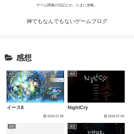
ゲーム関連の日記とか。たまに攻略。
神でもなんでもないゲームブログ
感想
感想
感想
イース8
NightCry
2016.07.28
2016.07.03
感想
感想