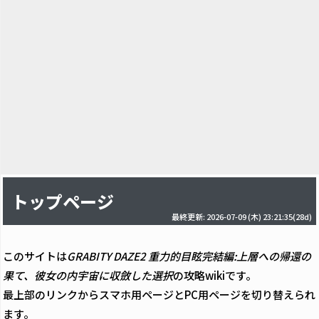
トップページ
最終更新: 2026-07-09 (木) 23:21:35(28d)
このサイトは
GRABITY DAZE2 重力的目眩完結編:上層への帰還の
果て、彼女の内宇宙に収斂した選択
の攻略wikiです。
最上部のリンクからスマホ用ページとPC用ページを切り替えられ
ます。