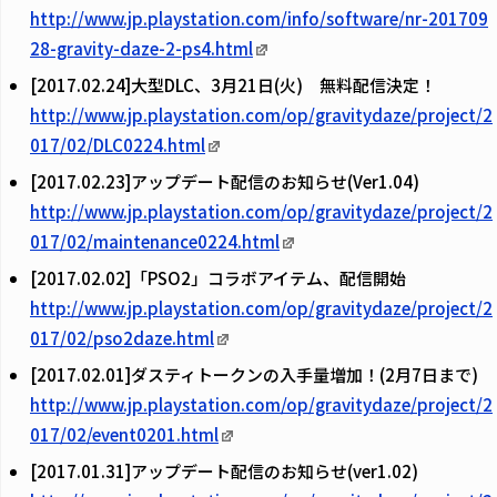
http://www.jp.playstation.com/info/software/nr-201709
28-gravity-daze-2-ps4.html
[2017.02.24]大型DLC、3月21日(火) 無料配信決定！
http://www.jp.playstation.com/op/gravitydaze/project/2
017/02/DLC0224.html
[2017.02.23]アップデート配信のお知らせ(Ver1.04)
http://www.jp.playstation.com/op/gravitydaze/project/2
017/02/maintenance0224.html
[2017.02.02]「PSO2」コラボアイテム、配信開始
http://www.jp.playstation.com/op/gravitydaze/project/2
017/02/pso2daze.html
[2017.02.01]ダスティトークンの入手量増加！(2月7日まで)
http://www.jp.playstation.com/op/gravitydaze/project/2
017/02/event0201.html
[2017.01.31]アップデート配信のお知らせ(ver1.02)