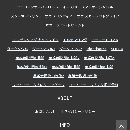
ユニコーンオーバーロード
イース10
スターオーシャン2R
スターオーシャン6
サガフロンティア
サガ スカーレットグレイス
サガ エメラルドビヨンド
エルデンリング ナイトレイン
エルデンリング
アーマードコア6
ダークソウル
ダークソウル2
ダークソウル3
Bloodborne
SEKIRO
英雄伝説 閃の軌跡
英雄伝説 閃の軌跡2
英雄伝説 閃の軌跡3
英雄伝説 閃の軌跡4
英雄伝説 創の軌跡
英雄伝説 黎の軌跡
英雄伝説 黎の軌跡2
英雄伝説 界の軌跡
ファイアーエムブレム エンゲージ
ファイアーエムブレム 風花雪月
ABOUT
お問い合わせ
プライバシーポリシー
INFO