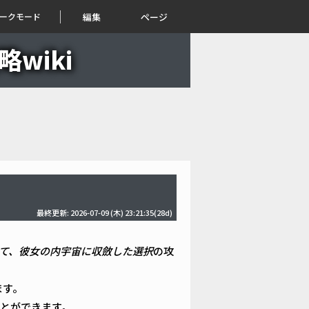
ークモード
編集
ページ
略wiki
最終更新: 2026-07-09 (木) 23:21:35(28d)
還の果て、彼女の内宇宙に収斂した選択
の攻
ます。
とができます。