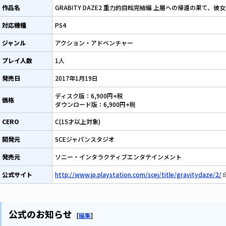
作品名
GRABITY DAZE2 重力的目眩完結編 上層への帰還の果て、
対応機種
PS4
ジャンル
アクション・アドベンチャー
プレイ人数
1人
発売日
2017年1月19日
ディスク版：6,900円+税
価格
ダウンロード版：6,900円+税
CERO
C(15才以上対象)
開発元
SCEジャパンスタジオ
発売元
ソニー・インタラクティブエンタテインメント
公式サイト
http://www.jp.playstation.com/scej/title/gravitydaze/2/
公式のお知らせ
[
編集
]