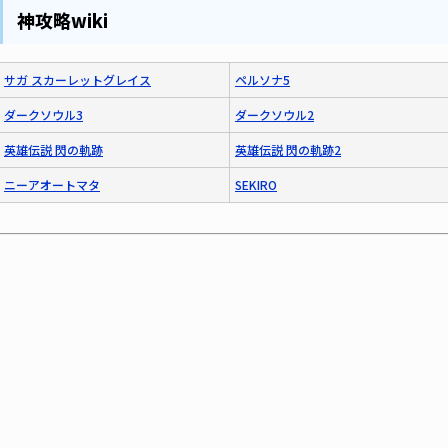
神攻略wiki
サガ スカーレットグレイス
ペルソナ5
ダークソウル3
ダークソウル2
英雄伝説 閃の軌跡
英雄伝説 閃の軌跡2
ニーアオートマタ
SEKIRO