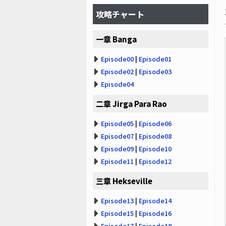
攻略チャート
一章 Banga
Episode00
|
Episode01
Episode02
|
Episode03
Episode04
二章 Jirga Para Rao
Episode05
|
Episode06
Episode07
|
Episode08
Episode09
|
Episode10
Episode11
|
Episode12
三章 Hekseville
Episode13
|
Episode14
Episode15
|
Episode16
Episode17
|
Episode18