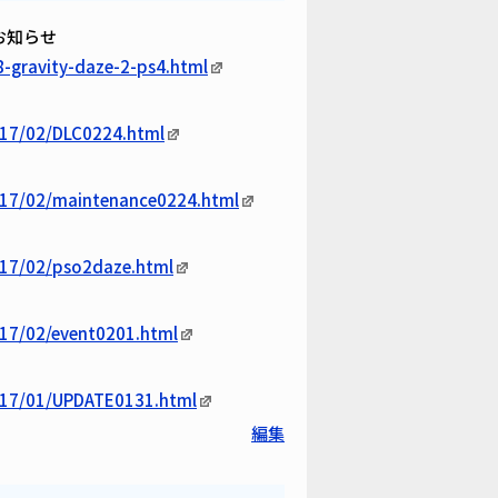
のお知らせ
8-gravity-daze-2-ps4.html
017/02/DLC0224.html
2017/02/maintenance0224.html
017/02/pso2daze.html
017/02/event0201.html
2017/01/UPDATE0131.html
編集