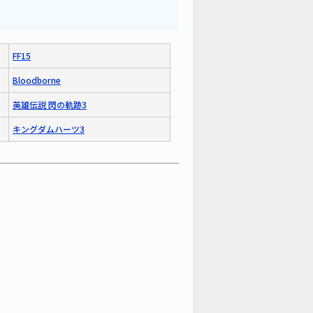
FF15
Bloodborne
英雄伝説 閃の軌跡3
キングダムハーツ3