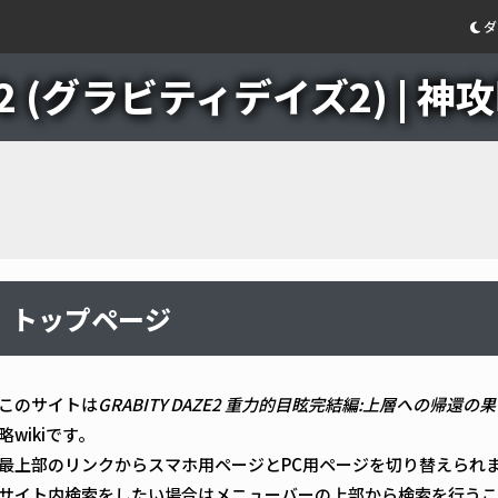
ダ
E 2 (グラビティデイズ2) | 神攻
トップページ
このサイトは
GRABITY DAZE2 重力的目眩完結編:上層への帰
略wikiです。
最上部のリンクからスマホ用ページとPC用ページを切り替えられ
サイト内検索をしたい場合はメニューバーの上部から検索を行うこ