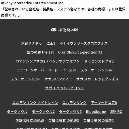
©Sony Interactive Entertainment Inc.
「記載されている会社名・製品名・システム名などは、各社の商標、または登録
商標です。」
神攻略wiki
亰都ザナドゥ
仁王3
FFT イヴァリースクロニクルズ
空の軌跡 the 1st
Clair Obscur: Expedition 33
ロマンシングサガ2リベンジオブザセブン
ドラゴンズドグマ2
ユニコーンオーバーロード
イース10
スターオーシャン2R
スターオーシャン6
サガフロンティア
サガ スカーレットグレイス
サガ エメラルドビヨンド
エルデンリング ナイトレイン
エルデンリング
アーマードコア6
ダークソウル
ダークソウル2
ダークソウル3
Bloodborne
SEKIRO
英雄伝説 閃の軌跡
英雄伝説 閃の軌跡2
英雄伝説 閃の軌跡3