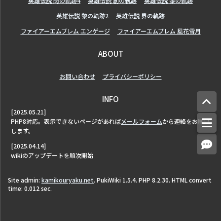
英雄伝説 閃の軌跡4
英雄伝説 創の軌跡
英雄伝説 黎の軌跡
英雄伝説 黎の軌跡2
英雄伝説 界の軌跡
ファイアーエムブレム エンゲージ
ファイアーエムブレム 風花雪月
ABOUT
お問い合わせ
プライバシーポリシー
INFO
[2025.05.21]
PHP8対応。表示できないページがあれば
メールフォーム
から連絡をお願い
します。
[2025.04.14]
wikiのアップデートを順次開始
Site admin:
kamikouryaku.net
. PukiWiki 1.5.4. PHP 8.2.30. HTML convert
time: 0.012 sec.