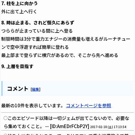
7. 柱を上に向かう
外に出て上へ行く
8. 時は止まる、されど恒久にあらず
つららが止まっている間に上へ登る
制限時間は3分で重力エナジーの消費量も増えるがルーナチュー
ンで空中浮遊すれば簡単に登れる
最上部まで登らずに横穴があるので、そこから先へ進める
9. 上層を目指す
コメント
[
編集
]
最新の10件を表示しています。
コメントページを参照
このエピソード以降は一切ジェムが出てこないので、必要な
ら集めておくこと。 -- [ID:AmEDrFCbP2Y]
2017-02-18 (土) 17:13:54