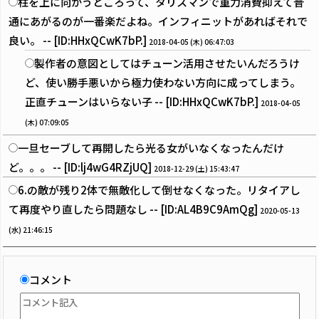
柱を上に向かうところって、タリスマンで重力消費抑えて普
通にあがるのが一番楽だよね。インフィニットがあればそれで
良い。 -- [ID:HHxQCwK7bP.]
2018-04-05 (木) 06:47:03
製作者の意図としてはチューン活用させたいんだろうけ
ど、使い勝手悪いから極力使わない方向に成ってしまう。
正直チューンはいらない子 -- [ID:HHxQCwK7bP.]
2018-04-05
(木) 07:09:05
一旦セーブして再開したら光る女がいなくなったんだけ
ど。。。 -- [ID:lj4wG4RZjUQ]
2018-12-29 (土) 15:43:47
6.の敵が残り2体で無敵化して倒せなくなった。リタイアし
て再度やり直したら問題なし -- [ID:AL4B9C9AmQg]
2020-05-13
(水) 21:46:15
コメント