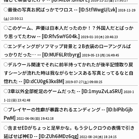
2018-12-21 (金) 17:50:17
最後の写真お尻ばっかでワロス -- [ID:StfWwgU/Lvk]
2018-12-29
(土) 23:50:12
このゲーム、声優は日本人だったのか！？外国人だとばっか
り思ってたわｗ -- [ID:RfvSwYG04k.]
2019-01-10 (木) 20:46:23
エンディングがソフマップ背景と２B衣装のローアングルば
っかりだった… -- [ID:MUF6LRtbyrg]
2019-05-13 (月) 16:49:45
デルウール関連でそれに前半持ってかれたが後半記憶取り戻
すシーンが流れた時は我ながらセンスある写真とってるなと自
惚れた -- [ID:dCU0g63kx8M]
2019-07-27 (土) 09:00:25
3章以外全部蛇足のゲームだった -- [ID:1myuZvLaSRU]
2020-1
1-22 (日) 23:42:48
プレイヤーの性癖が暴露されるエンディング -- [ID:bIPibGjb
PwM]
2021-06-06 (日) 19:42:18
含ませEDがちょっと足早かな。もう少しクロウの表情で引き
延ばせば神ED -- [ID:ZUh6iMDz6qg]
2022-08-24 (水) 18:24:15