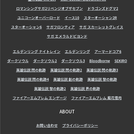
ロマンシングサガ2リベンジオブザセブン
ドラゴンズドグマ2
ユニコーンオーバーロード
イース10
スターオーシャン2R
スターオーシャン6
サガフロンティア
サガ スカーレットグレイス
サガ エメラルドビヨンド
エルデンリング ナイトレイン
エルデンリング
アーマードコア6
ダークソウル
ダークソウル2
ダークソウル3
Bloodborne
SEKIRO
英雄伝説 閃の軌跡
英雄伝説 閃の軌跡2
英雄伝説 閃の軌跡3
英雄伝説 閃の軌跡4
英雄伝説 創の軌跡
英雄伝説 黎の軌跡
英雄伝説 黎の軌跡2
英雄伝説 界の軌跡
ファイアーエムブレム エンゲージ
ファイアーエムブレム 風花雪月
ABOUT
お問い合わせ
プライバシーポリシー