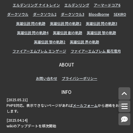
エルデンリング ナイトレイン
エルデンリング
アーマードコア6
ダークソウル
ダークソウル2
ダークソウル3
Bloodborne
SEKIRO
英雄伝説 閃の軌跡
英雄伝説 閃の軌跡2
英雄伝説 閃の軌跡3
英雄伝説 閃の軌跡4
英雄伝説 創の軌跡
英雄伝説 黎の軌跡
英雄伝説 黎の軌跡2
英雄伝説 界の軌跡
ファイアーエムブレム エンゲージ
ファイアーエムブレム 風花雪月
ABOUT
お問い合わせ
プライバシーポリシー
INFO
[2025.05.21]
PHP8対応。表示できないページがあれば
メールフォーム
から連絡をお願い
します。
[2025.04.14]
wikiのアップデートを順次開始