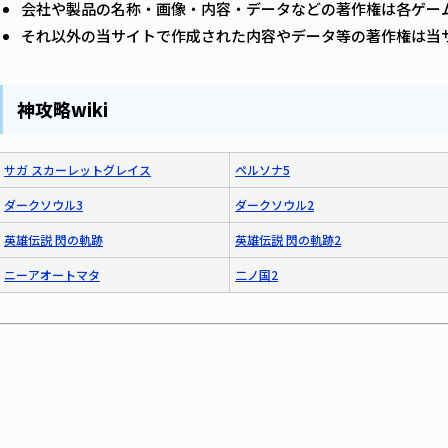
会社や製品の名称・画像・内容・データなどの著作権は各ゲー
それ以外の当サイトで作成された内容やデータ等の著作権は当
神攻略wiki
サガ スカーレットグレイス
ペルソナ5
ダークソウル3
ダークソウル2
英雄伝説 閃の軌跡
英雄伝説 閃の軌跡2
ニーアオートマタ
二ノ国2