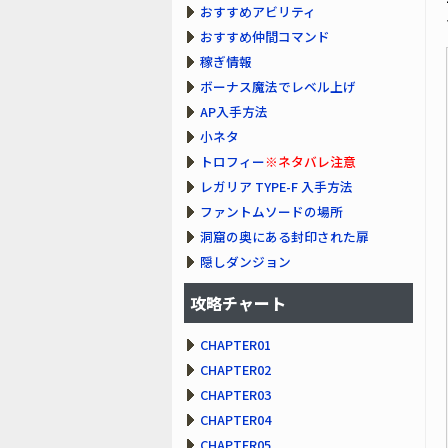
おすすめアビリティ
おすすめ仲間コマンド
稼ぎ情報
ボーナス魔法でレベル上げ
AP入手方法
小ネタ
トロフィー
※ネタバレ注意
レガリア TYPE-F 入手方法
ファントムソードの場所
洞窟の奥にある封印された扉
隠しダンジョン
攻略チャート
CHAPTER01
CHAPTER02
CHAPTER03
CHAPTER04
CHAPTER05