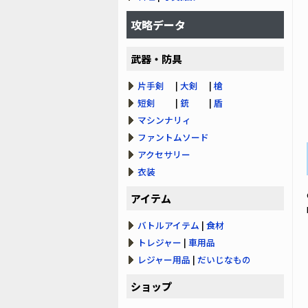
攻略データ
武器・防具
片手剣
|
大剣
|
槍
短剣
|
銃
|
盾
マシンナリィ
ファントムソード
アクセサリー
衣装
アイテム
バトルアイテム
|
食材
トレジャー
|
車用品
レジャー用品
|
だいじなもの
ショップ