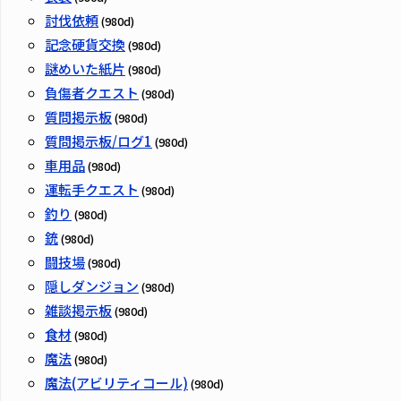
討伐依頼
(980d)
記念硬貨交換
(980d)
謎めいた紙片
(980d)
負傷者クエスト
(980d)
質問掲示板
(980d)
質問掲示板/ログ1
(980d)
車用品
(980d)
運転手クエスト
(980d)
釣り
(980d)
銃
(980d)
闘技場
(980d)
隠しダンジョン
(980d)
雑談掲示板
(980d)
食材
(980d)
魔法
(980d)
魔法(アビリティコール)
(980d)