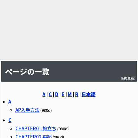
ページの一覧
最終更新:
A
|
C
|
D
|
E
|
M
|
R
|
日本語
A
AP入手方法
(980d)
C
CHAPTER01 旅立ち
(980d)
CHAPTER02 再起
(980d)