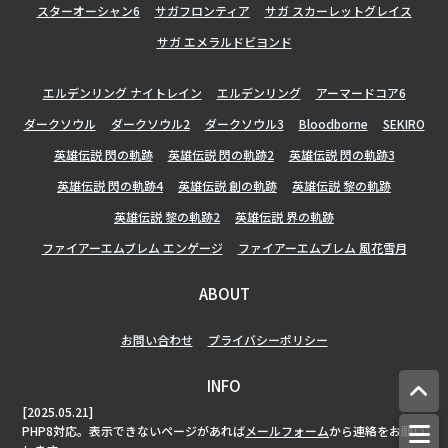
スターオーシャン6
サガフロンティア
サガ スカーレットグレイス
サガ エメラルドビヨンド
エルデンリング ナイトレイン
エルデンリング
アーマードコア6
ダークソウル
ダークソウル2
ダークソウル3
Bloodborne
SEKIRO
英雄伝説 閃の軌跡
英雄伝説 閃の軌跡2
英雄伝説 閃の軌跡3
英雄伝説 閃の軌跡4
英雄伝説 創の軌跡
英雄伝説 黎の軌跡
英雄伝説 黎の軌跡2
英雄伝説 界の軌跡
ファイアーエムブレム エンゲージ
ファイアーエムブレム 風花雪月
ABOUT
お問い合わせ
プライバシーポリシー
INFO
[2025.05.21]
PHP8対応。表示できないページがあれば
メールフォーム
から連絡をお願い