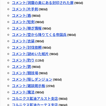
コメント/洞窟の奥にある封印された扉
(980d)
コメント/片手剣
(980d)
コメント/盾
(980d)
コメント/短剣
(980d)
コメント/稼ぎ情報
(980d)
コメント/空から降りてくる帝国兵
(980d)
コメント/衣装
(980d)
コメント/討伐依頼
(980d)
コメント/謎めいた紙片
(980d)
コメント/釣り
(128d)
コメント/銃
(980d)
コメント/闘技場
(980d)
コメント/隠しダンジョン
(980d)
コメント/雑談掲示板
(259d)
コメント/魔法
(980d)
コルニクス鉱油アルスト支店
(980d)
コルニクス鉱油カーテス支店
(980d)