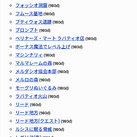
フォッシオ洞窟
(980d)
フムース基地
(980d)
プティウォス遺跡
(980d)
プロンプト
(980d)
ベリナーズ・マート ラバティオ店
(980d)
ボーナス魔法でレベル上げ
(980d)
マシンナリィ
(980d)
マルマレームの森
(980d)
メルダシオ協会本部
(980d)
メルロの森
(980d)
モーグリぬいぐるみ
(980d)
ラバティオ火山
(980d)
リード
(980d)
リード地方
(980d)
リード地方(クエスト)
(980d)
ルシスに眠る脅威
(980d)