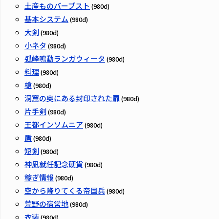
土産ものバーブスト
(980d)
基本システム
(980d)
大剣
(980d)
小ネタ
(980d)
弧峰鳴動ランガウィータ
(980d)
料理
(980d)
槍
(980d)
洞窟の奥にある封印された扉
(980d)
片手剣
(980d)
王都インソムニア
(980d)
盾
(980d)
短剣
(980d)
神凪就任記念硬貨
(980d)
稼ぎ情報
(980d)
空から降りてくる帝国兵
(980d)
荒野の宿営地
(980d)
衣装
(980d)