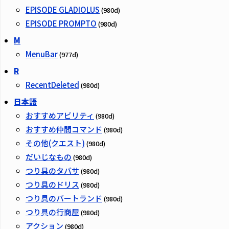
EPISODE GLADIOLUS
(980d)
EPISODE PROMPTO
(980d)
M
MenuBar
(977d)
R
RecentDeleted
(980d)
日本語
おすすめアビリティ
(980d)
おすすめ仲間コマンド
(980d)
その他(クエスト)
(980d)
だいじなもの
(980d)
つり具のタバサ
(980d)
つり具のドリス
(980d)
つり具のバートランド
(980d)
つり具の行商屋
(980d)
アクション
(980d)