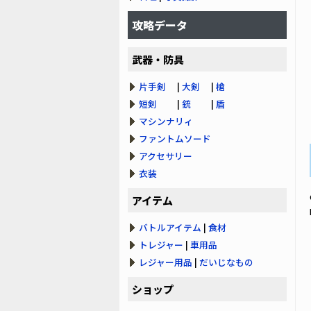
攻略データ
武器・防具
片手剣
|
大剣
|
槍
短剣
|
銃
|
盾
マシンナリィ
ファントムソード
アクセサリー
衣装
アイテム
バトルアイテム
|
食材
トレジャー
|
車用品
レジャー用品
|
だいじなもの
ショップ