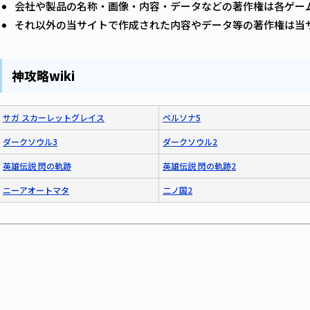
会社や製品の名称・画像・内容・データなどの著作権は各ゲー
それ以外の当サイトで作成された内容やデータ等の著作権は当
神攻略wiki
サガ スカーレットグレイス
ペルソナ5
ダークソウル3
ダークソウル2
英雄伝説 閃の軌跡
英雄伝説 閃の軌跡2
ニーアオートマタ
二ノ国2