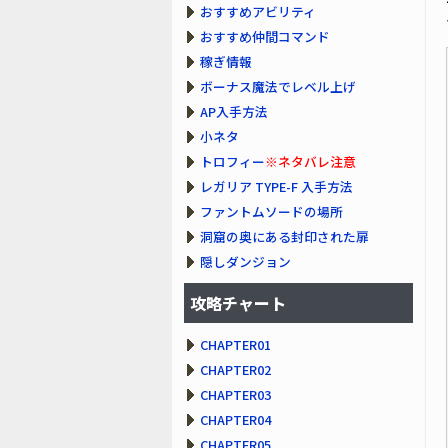
おすすめアビリティ
おすすめ仲間コマンド
稼ぎ情報
ボーナス魔法でレベル上げ
AP入手方法
小ネタ
トロフィー
※ネタバレ注意
レガリア TYPE-F 入手方法
ファントムソードの場所
洞窟の奥にある封印された扉
隠しダンジョン
攻略チャート
CHAPTER01
CHAPTER02
CHAPTER03
CHAPTER04
CHAPTER05