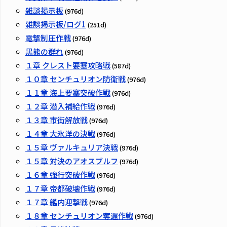
雑談掲示板
(976d)
雑談掲示板/ログ1
(251d)
電撃制圧作戦
(976d)
黒熊の群れ
(976d)
１章 クレスト要塞攻略戦
(587d)
１０章 センチュリオン防衛戦
(976d)
１１章 海上要塞突破作戦
(976d)
１２章 潜入補給作戦
(976d)
１３章 市街解放戦
(976d)
１４章 大氷洋の決戦
(976d)
１５章 ヴァルキュリア決戦
(976d)
１５章 対決のアオスブルフ
(976d)
１６章 強行突破作戦
(976d)
１７章 帝都破壊作戦
(976d)
１７章 艦内迎撃戦
(976d)
１８章 センチュリオン奪還作戦
(976d)