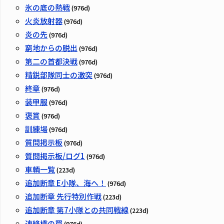
氷の底の熱戦
(976d)
火炎放射器
(976d)
炎の先
(976d)
窮地からの脱出
(976d)
第二の首都決戦
(976d)
精鋭部隊同士の激突
(976d)
終章
(976d)
装甲服
(976d)
褒賞
(976d)
訓練場
(976d)
質問掲示板
(976d)
質問掲示板/ログ1
(976d)
車輌一覧
(223d)
追加断章 E小隊、海へ！
(976d)
追加断章 先行特別作戦
(223d)
追加断章 第7小隊との共同戦線
(223d)
連絡橋の罠
(976d)