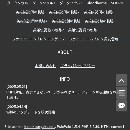
ダークソウル
ダークソウル2
ダークソウル3
Bloodborne
SEKIRO
英雄伝説 閃の軌跡
英雄伝説 閃の軌跡2
英雄伝説 閃の軌跡3
英雄伝説 閃の軌跡4
英雄伝説 創の軌跡
英雄伝説 黎の軌跡
英雄伝説 黎の軌跡2
英雄伝説 界の軌跡
ファイアーエムブレム エンゲージ
ファイアーエムブレム 風花雪月
ABOUT
お問い合わせ
プライバシーポリシー
INFO
[2025.05.21]
PHP8対応。表示できないページがあれば
メールフォーム
から連絡をお願い
します。
[2025.04.14]
wikiのアップデートを順次開始
Site admin:
kamikouryaku.net
. PukiWiki 1.5.4. PHP 8.2.30. HTML convert