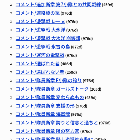
コメント/追加断章 第7小隊との共同戦線
(459d)
コメント/連絡橋の罠
(976d)
コメント/遊撃戦 レーヌ
(976d)
コメント/遊撃戦 大氷洋
(976d)
コメント/遊撃戦 大氷洋 崩壊部
(976d)
コメント/遊撃戦 氷雪の島
(872d)
コメント/運河の電撃戦
(976d)
コメント/選ばれた者
(486d)
コメント/選ばれない者
(258d)
コメント/隊員断章 F小隊の誇り
(976d)
コメント/隊員断章 ガールズトーク
(263d)
コメント/隊員断章 変わらぬもの
(439d)
コメント/隊員断章 支援の形
(976d)
コメント/隊員断章 海軍魂
(976d)
コメント/隊員断章 誇りと信念と過ちと
(976d)
コメント/隊員断章 陰の努力家
(976d)
コメント/隊員断章 騎士道精神を胸に
(252d)