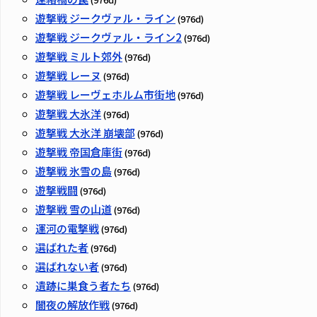
遊撃戦 ジークヴァル・ライン
(976d)
遊撃戦 ジークヴァル・ライン2
(976d)
遊撃戦 ミルト郊外
(976d)
遊撃戦 レーヌ
(976d)
遊撃戦 レーヴェホルム市街地
(976d)
遊撃戦 大氷洋
(976d)
遊撃戦 大氷洋 崩壊部
(976d)
遊撃戦 帝国倉庫街
(976d)
遊撃戦 氷雪の島
(976d)
遊撃戦闘
(976d)
遊撃戦 雪の山道
(976d)
運河の電撃戦
(976d)
選ばれた者
(976d)
選ばれない者
(976d)
遺跡に巣食う者たち
(976d)
闇夜の解放作戦
(976d)