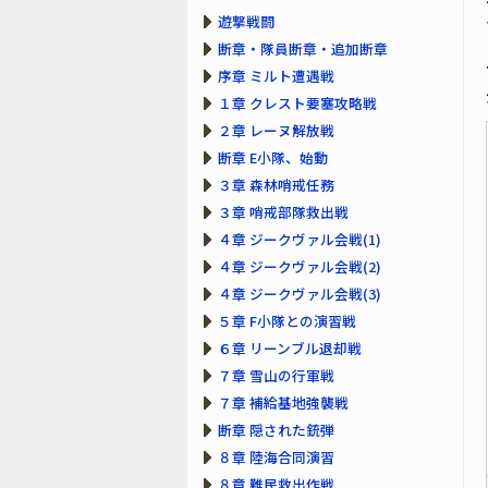
遊撃戦闘
断章・隊員断章・追加断章
序章 ミルト遭遇戦
１章 クレスト要塞攻略戦
２章 レーヌ解放戦
断章 E小隊、始動
３章 森林哨戒任務
３章 哨戒部隊救出戦
４章 ジークヴァル会戦(1)
４章 ジークヴァル会戦(2)
４章 ジークヴァル会戦(3)
５章 F小隊との演習戦
６章 リーンブル退却戦
７章 雪山の行軍戦
７章 補給基地強襲戦
断章 隠された銃弾
８章 陸海合同演習
８章 難民救出作戦