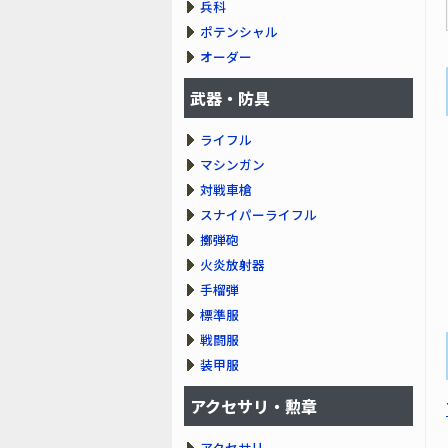
兵科
ポテンシャル
オーダー
武器・防具
ライフル
マシンガン
対戦車槍
スナイパーライフル
擲弾砲
火炎放射器
手榴弾
標準服
戦闘服
装甲服
アクセサリ・勲章
アクセサリ