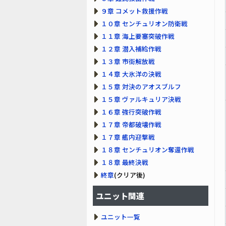
９章 コメット救援作戦
１０章 センチュリオン防衛戦
１１章 海上要塞突破作戦
１２章 潜入補給作戦
１３章 市街解放戦
１４章 大氷洋の決戦
１５章 対決のアオスブルフ
１５章 ヴァルキュリア決戦
１６章 強行突破作戦
１７章 帝都破壊作戦
１７章 艦内迎撃戦
１８章 センチュリオン奪還作戦
１８章 最終決戦
終章
(クリア後)
ユニット関連
ユニット一覧