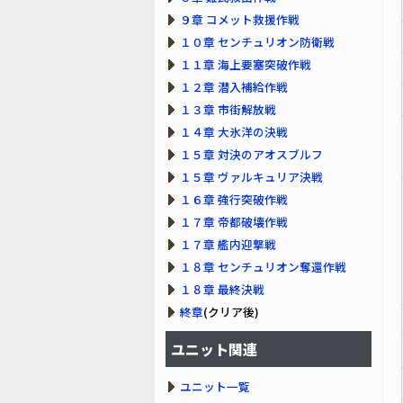
９章 コメット救援作戦
１０章 センチュリオン防衛戦
１１章 海上要塞突破作戦
１２章 潜入補給作戦
１３章 市街解放戦
１４章 大氷洋の決戦
１５章 対決のアオスブルフ
１５章 ヴァルキュリア決戦
１６章 強行突破作戦
１７章 帝都破壊作戦
１７章 艦内迎撃戦
１８章 センチュリオン奪還作戦
１８章 最終決戦
終章
(クリア後)
ユニット関連
ユニット一覧