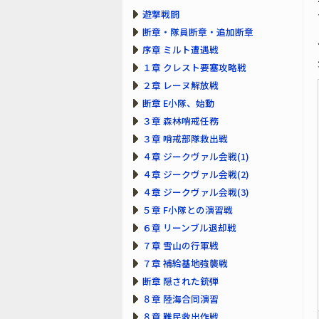
遊撃戦闘
断章・隊員断章・追加断章
序章 ミルト遭遇戦
１章 クレスト要塞攻略戦
２章 レーヌ解放戦
断章 E小隊、始動
３章 森林哨戒任務
３章 哨戒部隊救出戦
４章 ジークヴァル会戦(1)
４章 ジークヴァル会戦(2)
４章 ジークヴァル会戦(3)
５章 F小隊との演習戦
６章 リーンブル退却戦
７章 雪山の行軍戦
７章 補給基地強襲戦
断章 隠された銃弾
８章 陸海合同演習
８章 難民救出作戦