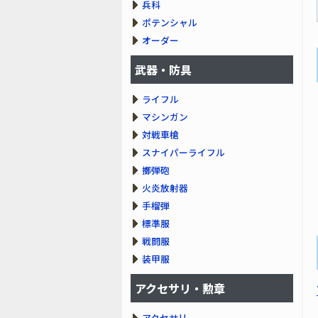
兵科
ポテンシャル
オーダー
武器・防具
ライフル
マシンガン
対戦車槍
スナイパーライフル
擲弾砲
火炎放射器
手榴弾
標準服
戦闘服
装甲服
アクセサリ・勲章
アクセサリ